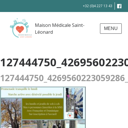
+32 (0)4 227 13 43
Maison Médicale Saint-
MENU
Léonard
127444750_4269560223
127444750_4269560223059286