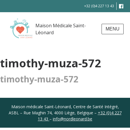
+32 (0)4 227 13 43
Maison Médicale Saint-
MENU
Léonard
timothy-muza-572
timothy-muza-572
Coordonnées
Maison médicale Saint-Léonard, Centre de Santé Intégré,
ASBL – Rue Maghin 74, 4000 Liège, Belgique –
+32 (0)4 227
13 43
–
info@nordleonard.be