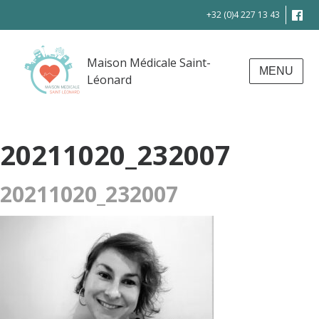
+32 (0)4 227 13 43
Maison Médicale Saint-
MENU
Léonard
20211020_232007
20211020_232007