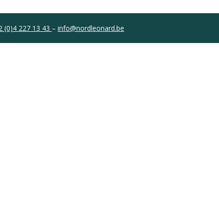
2 (0)4 227 13 43
–
info@nordleonard.be