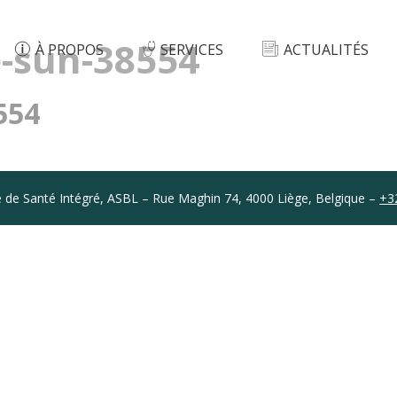
e-sun-38554
À PROPOS
SERVICES
ACTUALITÉS
554
 de Santé Intégré, ASBL – Rue Maghin 74, 4000 Liège, Belgique –
+3