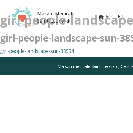
Maison Médicale
girl-people-landscap
ACCUEIL
Saint-Léonard
girl-people-landscape-sun-38
girl-people-landscape-sun-38554
Coordonnées
Maison médicale Saint-Léonard, Centre