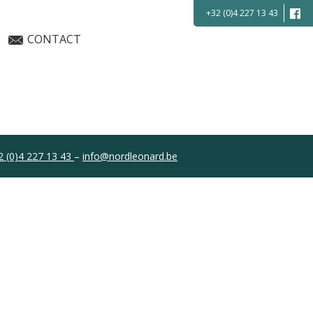
+32 (0)4 227 13 43
CONTACT
2 (0)4 227 13 43
–
info@nordleonard.be