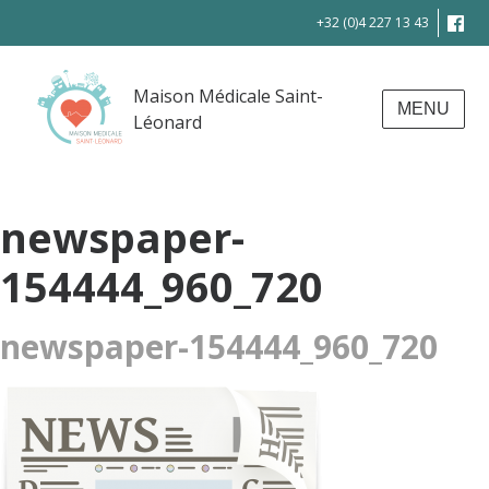
+32 (0)4 227 13 43
Maison Médicale Saint-
MENU
Léonard
newspaper-
154444_960_720
newspaper-154444_960_720