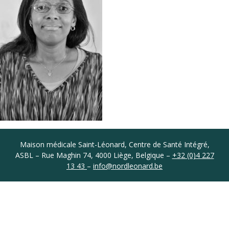
Coordonnées
Maison médicale Saint-Léonard, Centre de Santé Intégré,
ASBL – Rue Maghin 74, 4000 Liège, Belgique –
+32 (0)4 227
13 43
–
info@nordleonard.be